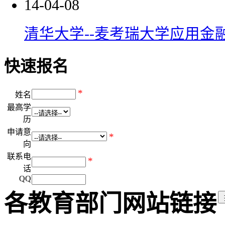
14-04-08
清华大学­­--麦考瑞大学应用金
快速报名
*
姓名
最高学
历
申请意
*
向
联系电
*
话
QQ
各教育部门网站链接