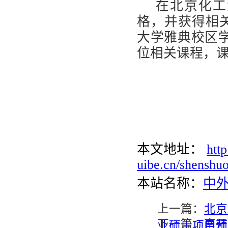
在北京化工
格，并获得相
大学雅典校区
位相关课程，
本文地址：
htt
uibe.cn/shenshu
本站名称：
中
上一篇：
北京
下一篇：
南开
业硕士项目预