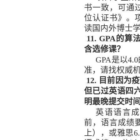
书一致，可通
位认证书》。
读国内外博士
11. GPA
的算
含选修课？
GPA
是以
4.0
准，请找权威
12. 目前因
但已过英语四
明最晚提交时
英语语言
前，语言成绩
上），或雅思
6