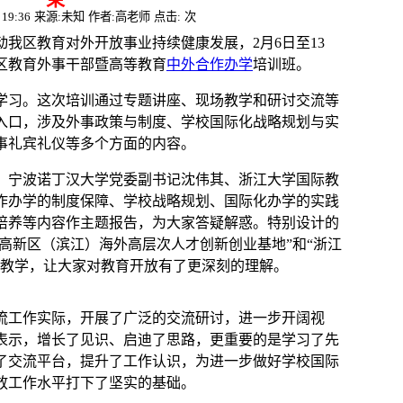
19:36
来源:未知
作者:高老师
点击:
次
我区教育对外开放事业持续健康发展，2月6日至13
区教育外事干部暨高等教育
中外合作办学
培训班。
加学习。这次培训通过专题讲座、现场教学和研讨交流等
入口，涉及外事政策与制度、学校国际化战略规划与实
事礼宾礼仪等多个方面的内容。
、宁波诺丁汉大学党委副书记沈伟其、浙江大学国际教
作办学的制度保障、学校战略规划、国际化办学的实践
培养等内容作主题报告，为大家答疑解惑。特别设计的
州高新区（滨江）海外高层次人才创新创业基地”和“浙江
场教学，让大家对教育开放有了更深刻的理解。
流工作实际，开展了广泛的交流研讨，进一步开阔视
表示，增长了见识、启迪了思路，更重要的是学习了先
了交流平台，提升了工作认识，为进一步做好学校国际
放工作水平打下了坚实的基础。