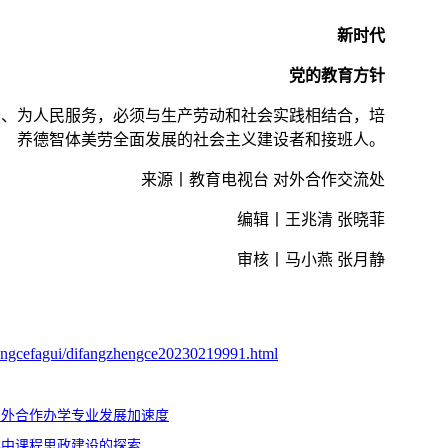
新时代
党的教育方针
务、为人民服务，必须与生产劳动和社会实践相结合，培
养德智体美劳全面发展的社会主义建设者和接班人。
来源丨教育电视台 对外合作交流处
编辑丨王兆清 张晓菲
审核丨马小燕 张月静
engcefagui/difangzhengce20230219991.html
中外合作办学专业发展加速度
学中课程思政建设的探索